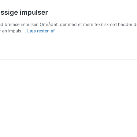
ssige impulser
 med bremse impulser. Området, der med et mere teknisk ord hedder de
Bremserne
ser en impuls …
Læs resten af
–
om
at
stoppe
uhensigtsmæssige
impulser