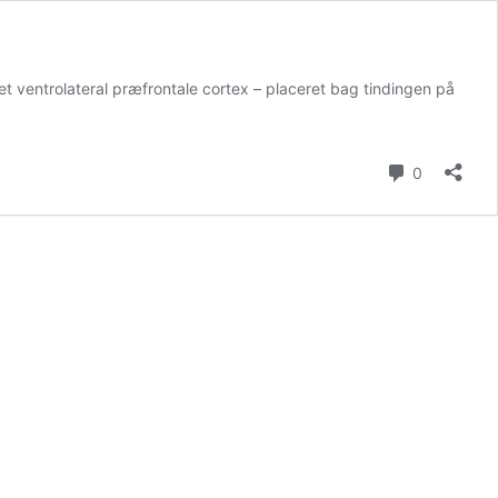
t ventrolateral præfrontale cortex – placeret bag tindingen på
Kommenta
0