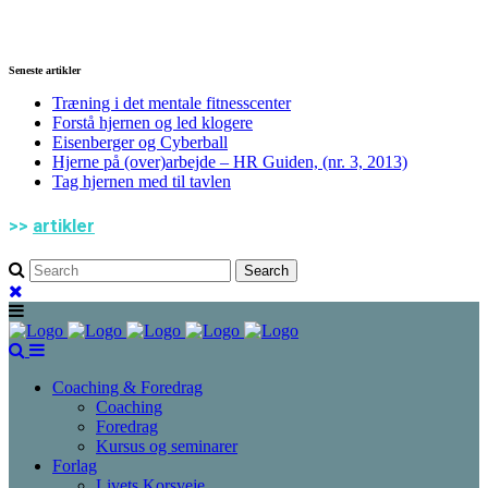
Seneste artikler
Træning i det mentale fitnesscenter
Forstå hjernen og led klogere
Eisenberger og Cyberball
Hjerne på (over)arbejde – HR Guiden, (nr. 3, 2013)
Tag hjernen med til tavlen
>>
artikler
Coaching & Foredrag
Coaching
Foredrag
Kursus og seminarer
Forlag
Livets Korsveje