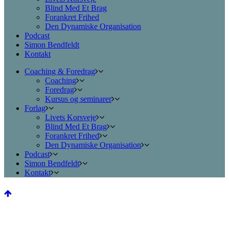
Blind Med Et Brag
Forankret Frihed
Den Dynamiske Organisation
Podcast
Simon Bendfeldt
Kontakt
Coaching & Foredrag
Coaching
Foredrag
Kursus og seminarer
Forlag
Livets Korsveje
Blind Med Et Brag
Forankret Frihed
Den Dynamiske Organisation
Podcast
Simon Bendfeldt
Kontakt