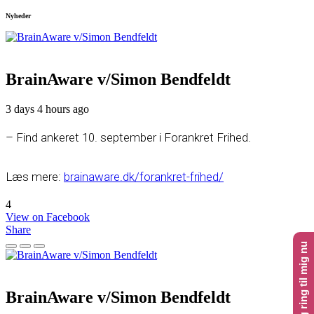
Nyheder
BrainAware v/Simon Bendfeldt
3 days 4 hours ago
– Find ankeret 10. september i Forankret Frihed.
Læs mere:
brainaware.dk/forankret-frihed/
4
View on Facebook
Share
Klik her og ring til mig nu
BrainAware v/Simon Bendfeldt