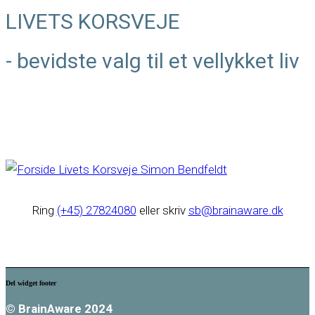
LIVETS KORSVEJE
- bevidste valg til et vellykket liv
Ring
(+45) 27824080
eller skriv
sb@brainaware.dk
Del widget footer
© BrainAware 2024