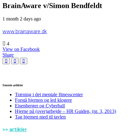
BrainAware v/Simon Bendfeldt
1 month 2 days ago
www.brainaware.dk
4
View on Facebook
Share
Seneste artikler
Træning i det mentale fitnesscenter
Forstå hjernen og led klogere
Eisenberger og Cyberball
Hjerne på (over)arbejde – HR Guiden, (nr. 3, 2013)
Tag hjernen med til tavlen
>>
artikler