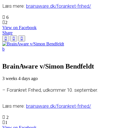
Læs mere:
brainaware.dk/forankret-frihed/
6
2
View on Facebook
Share
BrainAware v/Simon Bendfeldt
3 weeks 4 days ago
– Forankret Frihed, udkommer 10. september.
Læs mere:
brainaware.dk/forankret-frihed/
2
1
View on Facebook