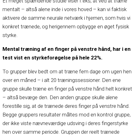
Et meget spændende studie viser f.eks, at ved at træne
mentalt –
altså alene inde i vores hoved –
kan vi faktisk
aktivere de samme neurale netværk i hjernen, som hvis vi
konkret trænede, og herigennem opbygge en øget fysisk
styrke.
Mental træning af en finger på venstre hånd, har i en
test vist en styrkeforøgelse på hele 22%.
To grupper blev bedt om at træne fem dage om ugen hen
over en måned –
i alt 20 træningssessioner. Den ene
gruppe skulle træne en finger på venstre hånd helt konkret
–
altså bevæge den. Den anden gruppe skulle alene
forestille sig, at de trænede deres finger på venstre hånd.
Begge gruppers resultater måltes mod en kontrol gruppe,
der ikke viste nævneværdige udsving i deres fingerstyrke
hen over samme periode. Gruppen der reelt trænede