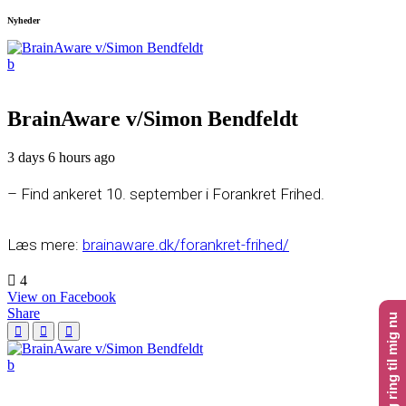
Nyheder
BrainAware v/Simon Bendfeldt
3 days 6 hours ago
– Find ankeret 10. september i Forankret Frihed.
Læs mere:
brainaware.dk/forankret-frihed/
4
View on Facebook
Share
Klik her og ring til mig nu