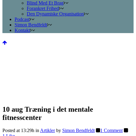
Blind Med Et Brag
Forankret Frihed
Den Dynamiske Organisation
Podcast
Simon Bendfeldt
Kontakt
10 aug
Træning i det mentale
fitnesscenter
Posted at 13:29h
in
Artikler
by
Simon Bendfeldt
1 Comment
1
Like