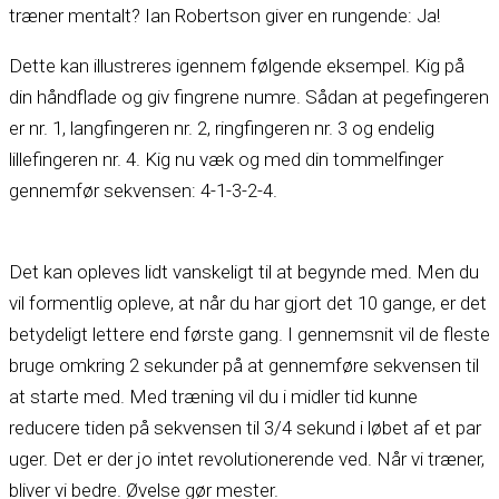
træner mentalt? Ian Robertson giver en rungende: Ja!
Dette kan illustreres igennem følgende eksempel. Kig på
din håndflade og giv fingrene numre. Sådan at pegefingeren
er nr. 1, langfingeren nr. 2, ringfingeren nr. 3 og endelig
lillefingeren nr. 4. Kig nu væk og med din tommelfinger
gennemfør sekvensen: 4-
1-
3-
2-
4.
Det kan opleves lidt vanskeligt til at begynde med. Men du
vil formentlig opleve, at når du har gjort det 10 gange, er det
betydeligt lettere end første gang. I gennemsnit vil de fleste
bruge omkring 2 sekunder på at gennemføre sekvensen til
at starte med. Med træning vil du i midler tid kunne
reducere tiden på sekvensen til 3/4 sekund i løbet af et par
uger. Det er der jo intet revolutionerende ved. Når vi træner,
bliver vi bedre. Øvelse gør mester.