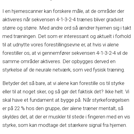
I en hjernescanner kan forskere måle, at de områder der
aktiveres når sekvensen 4-
1-
3-
2-
4 trænes bliver gradvist
større og større. Med andre ord så ændrer hjernen sig i takt
med træningen. Det som er interessant og aktuelt i forhold
til at udnytte vores forestillingsevne er, at hvis vi alene
forestiller os, at vi gennemfører sekvensen 4-
1-
3-
2-
4 vil de
samme områder aktiveres. Der opbygges derved en
styrkelse af de neurale netværk, som ved fysisk træning.
Betyder det så bare, at vi alene kan forestille os til styrke
eller til at noget sker, og så gør det faktisk det? Ikke helt. Vi
skal have et fundament at bygge på. Når styrkeforøgelsen
er på 22 % hos den gruppe, der alene træner mentalt, så
skyldes det, at der er muskler til stede i fingeren med en vis
styrke, som kan modtage det stærkere signal fra hjernen.