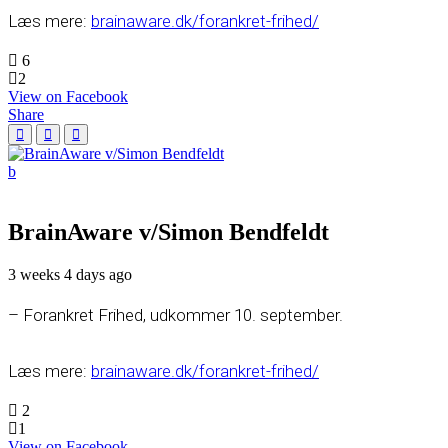
Læs mere:
brainaware.dk/forankret-frihed/
6
2
View on Facebook
Share
BrainAware v/Simon Bendfeldt
3 weeks 4 days ago
– Forankret Frihed, udkommer 10. september.
Læs mere:
brainaware.dk/forankret-frihed/
2
1
View on Facebook