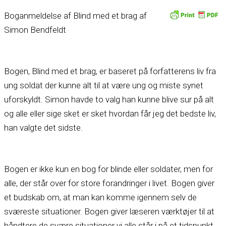
Boganmeldelse af Blind med et brag af
Simon Bendfeldt
Bogen, Blind med et brag, er baseret på forfatterens liv fra
ung soldat der kunne alt til at være ung og miste synet
uforskyldt. Simon havde to valg han kunne blive sur på alt
og alle eller sige sket er sket hvordan får jeg det bedste liv,
han valgte det sidste.
Bogen er ikke kun en bog for blinde eller soldater, men for
alle, der står over for store forandringer i livet. Bogen giver
et budskab om, at man kan komme igennem selv de
sværeste situationer. Bogen giver læseren værktøjer til at
håndtere de svære situationer vi alle står i på et tidspunkt