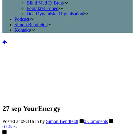
Blind Med Et Brag
Forankret Frihed
Den Dynamiske Organisation
Podcast
Simon Bendfeldt
Kontakt
27 sep
YourEnergy
Posted at 09:31h
in
by
Simon Bendfeldt
0 Comments
0
Likes