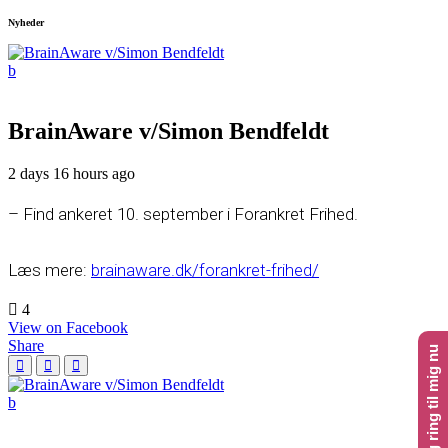
Nyheder
BrainAware v/Simon Bendfeldt
2 days 16 hours ago
– Find ankeret 10. september i Forankret Frihed.
Læs mere:
brainaware.dk/forankret-frihed/
4
View on Facebook
Share
Klik her og ring til mig nu