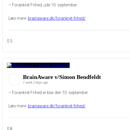
– Forankret Frihed, ude 10. september.
Læs mere:
brainaware.dk/forankret-frihed/
5
BrainAware v/Simon Bendfeldt
1 week 2 days ago
– Forankret Frihed er klar den 10. september.
Læs mere:
brainaware.dk/forankret-frihed/
8