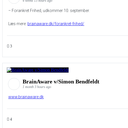
4 weeks 13 hours ago
– Forankret Frihed, udkommer 10. september.
Læs mere:
brainaware.dk/forankret-frihed/
3
BrainAware v/Simon Bendfeldt
1 month 3 hours ago
www.brainaware.dk
4