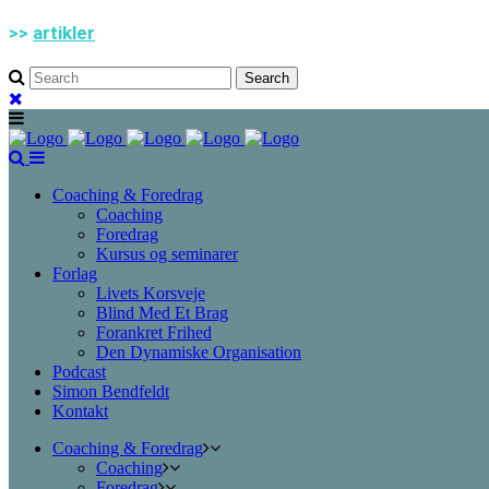
>>
artikler
Coaching & Foredrag
Coaching
Foredrag
Kursus og seminarer
Forlag
Livets Korsveje
Blind Med Et Brag
Forankret Frihed
Den Dynamiske Organisation
Podcast
Simon Bendfeldt
Kontakt
Coaching & Foredrag
Coaching
Foredrag