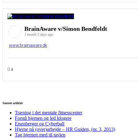
BrainAware v/Simon Bendfeldt
1 month 5 days ago
www.brainaware.dk
4
Seneste artikler
Træning i det mentale fitnesscenter
Forstå hjernen og led klogere
Eisenberger og Cyberball
Hjerne på (over)arbejde – HR Guiden, (nr. 3, 2013)
Tag hjernen med til tavlen