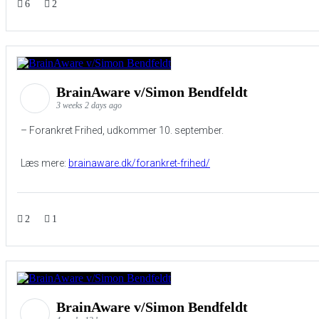
6
2
BrainAware v/Simon Bendfeldt
3 weeks 2 days ago
– Forankret Frihed, udkommer 10. september.
Læs mere:
brainaware.dk/forankret-frihed/
2
1
BrainAware v/Simon Bendfeldt